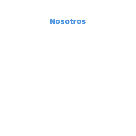
Nosotros
Somos una empresa familiar,
creada en el año 2009 en
Les Franqueses del Vallès.